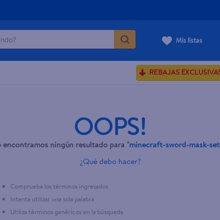
do?
Mis listas
ÁS BUSCADOS
REBAJAS EXCLUSIVA
ve serum
sences
OOPS!
 encontramos ningún resultado para "
minecraft-sword-mask-set
rporales dove
¿Qué debo hacer?
enus
Comprueba los términos ingresados
Intenta utilizar una sola palabra
Utiliza términos genéricos en la búsqueda