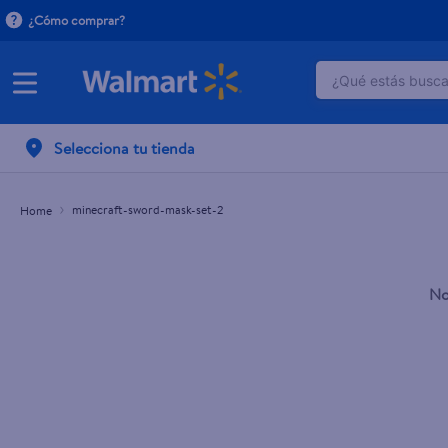
¿Cómo comprar?
¿Qué estás buscan
TÉRMINOS M
Selecciona tu tienda
1
.
crema do
2
.
herbal es
minecraft-sword-mask-set-2
3
.
dove uv
4
.
ego
No
5
.
serums co
6
.
gillette v
7
.
dove
8
.
goodyear
9
.
pañales