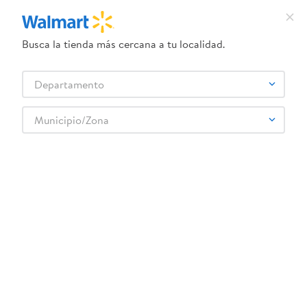
Busca la tienda más cercana a tu localidad.
¿Qué estás buscando?
Departamento
TÉRMINOS MÁS BUSCADOS
Selecciona tu tienda
1
.
crema dove serum
Municipio/Zona
2
.
herbal essences
mi-tv-xiaomi-stick-4k-us-35847-8
3
.
dove uv
OOPS!
4
.
ego
5
.
serums corporales dove
No encontramos ningún resultado para
"
mi-tv-xiaomi-stick-4k-us-35847-8
"
6
.
gillette venus
¿Qué debo hacer?
7
.
dove
8
.
goodyear
Comprueba los términos ingresados
Intenta utilizar una sola palabra
9
.
pañales