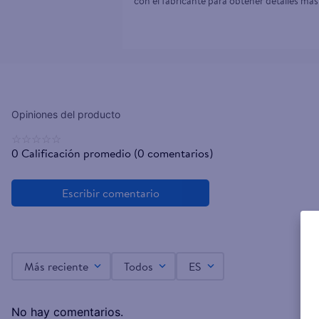
con el fabricante para obtener detalles más
☆
☆
☆
☆
☆
0 Calificación promedio
(0 comentarios)
Más reciente
Todos
ES
No hay comentarios.