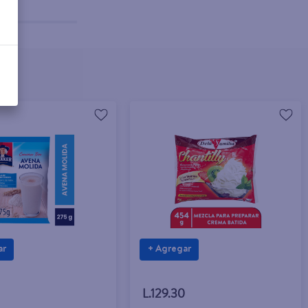
ar
+ Agregar
L.129.30