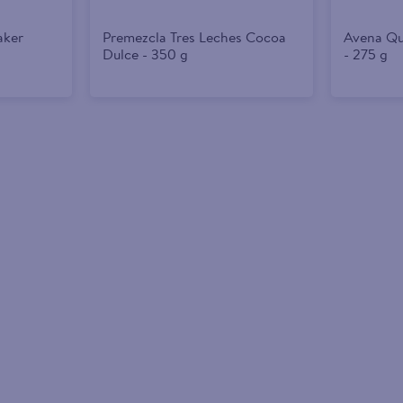
aker
Premezcla Tres Leches Cocoa
Avena Qu
Dulce - 350 g
- 275 g