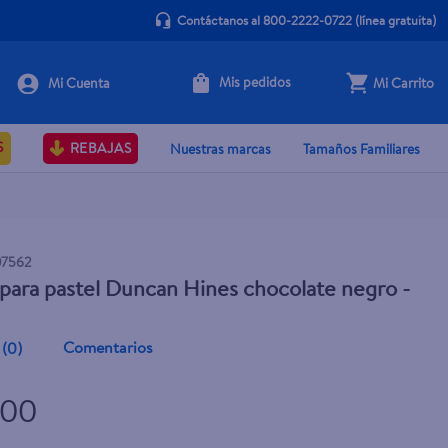
Contáctanos al 800-2222-0722
(línea gratuita)
Mis pedidos
Mi Carrito
+ Agregar
S
REBAJAS
Nuestras marcas
Tamaños Familiares
07562
para pastel Duncan Hines chocolate negro -
Comentarios
(
0
)
.00