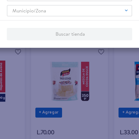
Municipio/Zona
Buscar tienda
+ Agregar
+ Agreg
L.70.00
L.33.00