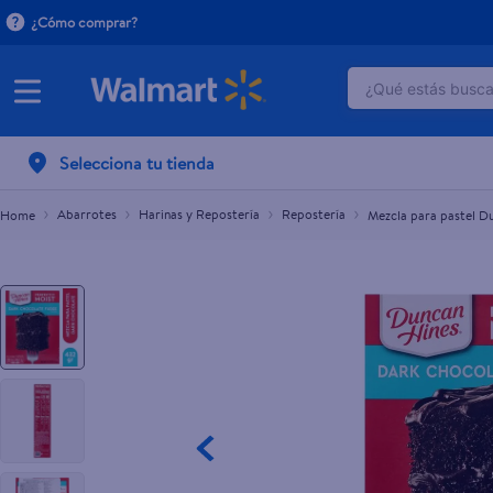
¿Cómo comprar?
¿Qué estás buscan
Mezcla para pastel Duncan Hines chocolate negro
L.80.00
TÉRMINOS M
Selecciona tu tienda
1
.
dove uv
2
.
herbal es
Abarrotes
Harinas y Repostería
Repostería
Mezcla para pastel D
3
.
ego
4
.
serums co
5
.
gillette v
6
.
dove
7
.
pañales
8
.
aceite
9
.
goodyear