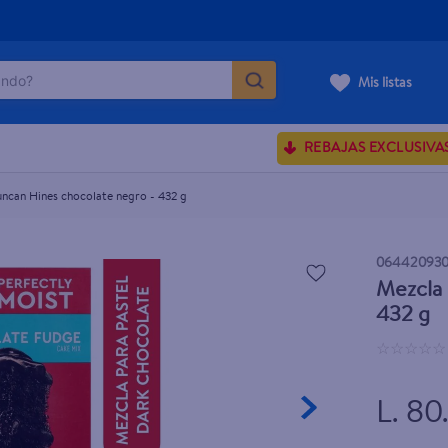
do?
 - 432 g
Mis listas
ÁS BUSCADOS
REBAJAS EXCLUSIVA
sences
uncan Hines chocolate negro - 432 g
rporales dove
06442093
Mezcla 
enus
432 g
☆
☆
☆
☆
☆
L. 80