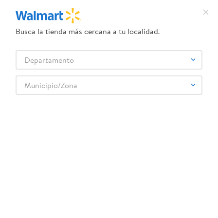
Busca la tienda más cercana a tu localidad.
¿Qué estás buscando?
Departamento
TÉRMINOS MÁS BUSCADOS
Selecciona tu tienda
1
.
dove uv
Municipio/Zona
Abarrotes
Snacks y Fruta Seca
Nueces y Almendras
2
.
herbal essences
Nueces Cashitas mezclas mixtas - 85 g
3
.
ego
4
.
serums corporales dove
5
.
gillette venus
6
.
dove
:
0760573070274
7
.
pañales
Nueces Cashitas mezclas mixtas - 85 g
8
.
aceite
Comentarios
9
.
goodyear