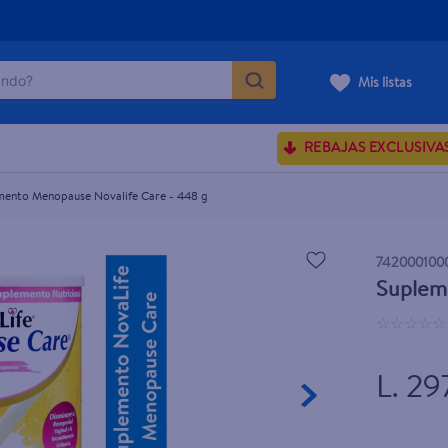
do?
Mis listas
ÁS BUSCADOS
REBAJAS EXCLUSIVA
sences
mento Menopause Novalife Care - 448 g
rporales dove
742000100
Suplem
enus
☆
☆
☆
☆
☆
L. 29