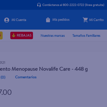
Contáctanos al 800-2222-0722
(línea gratuita)
Mis pedidos
Mi Carrito
+ Agregar
S
REBAJAS
Nuestras marcas
Tamaños Familiares
0121
ento Menopause Novalife Care - 448 g
Comentarios
(
0
)
7.00