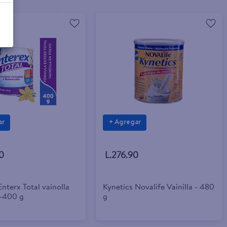
ar
+ Agregar
0
L.276.90
nterx Total vainolla
Kynetics Novalife Vainilla - 480
 -400 g
g