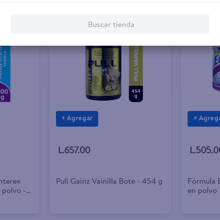
Buscar tienda
+ Agregar
+ Agreg
L.657.00
L.505.0
nterex
Pull Gainz Vainilla Bote - 454 g
Fórmula E
 polvo -
en polvo