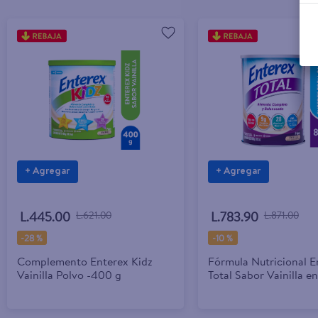
+ Agregar
+ Agregar
L.445.00
L.621.00
L.783.90
L.871.00
-
28 %
-
10 %
Complemento Enterex Kidz
Fórmula Nutricional E
Vainilla Polvo -400 g
Total Sabor Vainilla en
800 g