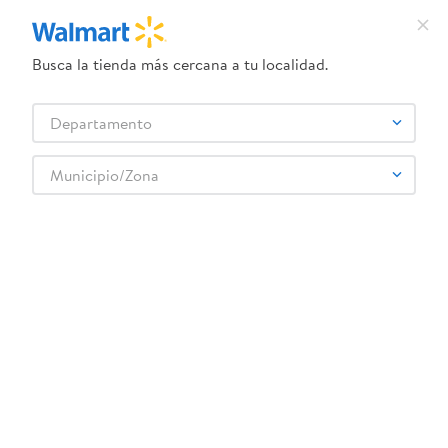
Busca la tienda más cercana a tu localidad.
¿Qué estás buscando?
Departamento
TÉRMINOS MÁS BUSCADOS
Selecciona tu tienda
1
.
crema dove serum
Municipio/Zona
Higiene y Belleza
Cuidado del cabello
Acondicionador
2
.
herbal essences
Maybelly Base Fitme Fresh 50 - 30 g
3
.
dove uv
4
.
ego
5
.
serums corporales dove
6
.
gillette venus
:
6902395830559
7
.
dove
Maybelly Base Fitme Fresh 50 - 30 g
8
.
goodyear
Comentarios
9
.
pañales