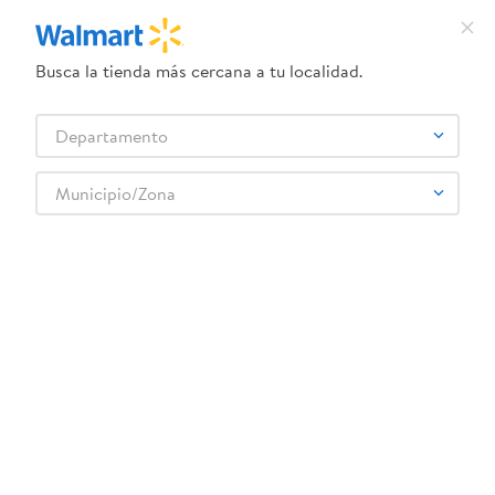
Busca la tienda más cercana a tu localidad.
¿Qué estás buscando?
Departamento
TÉRMINOS MÁS BUSCADOS
Selecciona tu tienda
1
.
dove uv
Municipio/Zona
Higiene y Belleza
Accesorios y básicos
Pañuelos desechables
2
.
herbal essences
Maybeline Corrector Fit Me Fair
3
.
ego
4
.
serums corporales dove
5
.
gillette venus
6
.
dove
:
0041554247701
7
.
pañales
Maybeline Corrector Fit Me Fair
8
.
aceite
Comentarios
9
.
goodyear