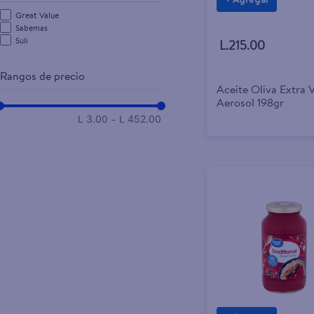
+ Agregar
Great Value
Sabemas
Suli
L.215.00
Rangos de precio
Aceite Oliva Extra 
Aerosol 198gr
–
L 3.00
L 452.00