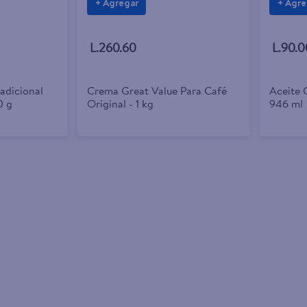
+ Agregar
+ Agre
L.260.60
L.90.0
radicional
Crema Great Value Para Café
Aceite 
0 g
Original - 1 kg
946 ml