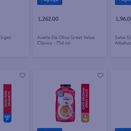
+ Agregar
+ Agre
L.262.00
L.96.0
Virgen
Aceite De Oliva Great Value
Salsa G
Clásico - 754 ml
Albahac