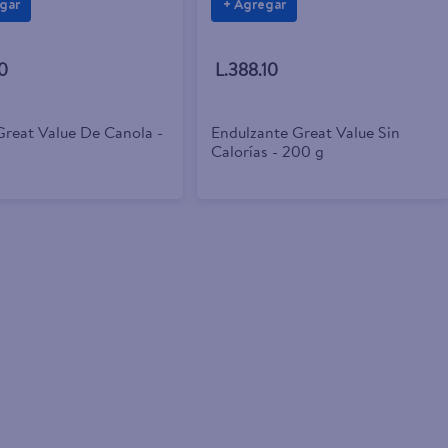
gar
+ Agregar
0
L.388.10
Great Value De Canola -
Endulzante Great Value Sin
Calorías - 200 g