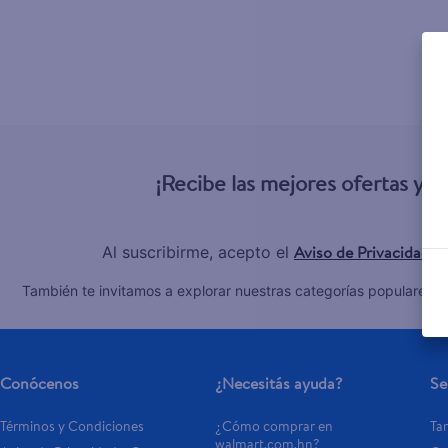
¡Recibe las mejores ofertas y 
Aviso de Privacidad
Al suscribirme, acepto el
y
C
También te invitamos a explorar nuestras categorías populares:
Conócenos
¿Necesitás ayuda?
Se
Términos y Condiciones
¿Cómo comprar en 
Tar
walmart.com.hn?