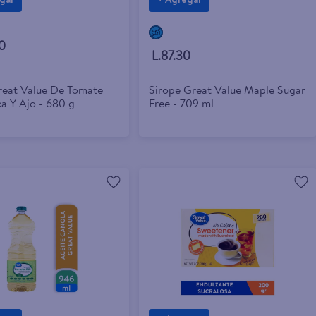
gar
+ Agregar
0
L.87.30
reat Value De Tomate
Sirope Great Value Maple Sugar
a Y Ajo - 680 g
Free - 709 ml