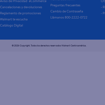
Aviso de Privacidad  eCommerce 
Otr
Preguntas frecuentes
Cancelaciones y devoluciones
- 
Cambio de Contraseña
Reglamento de promociones
- P
Llámanos 800-2222-0722
Walmart te escucha
Catálogo Digital
© 2026 Copyright. Todos los derechos reservados Walmart Centroamérica.