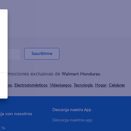
Suscribirme
Walmart Honduras
y promociones exclusivas de
.
mentos
Electrodomésticos
Videojuegos
Tecnología
Hogar
Celulares
,
,
,
,
,
Descarga nuestra App
aja con nosotros
Descarga nuestras app
a Ya