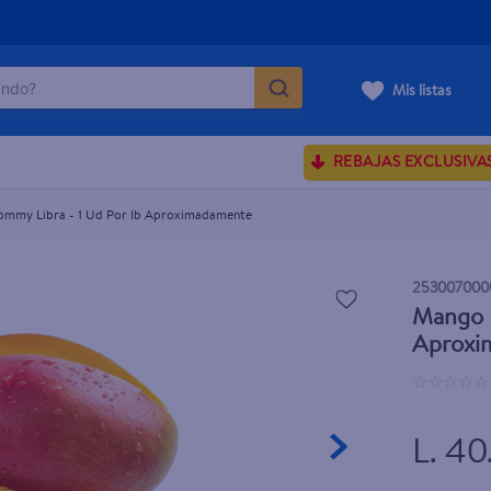
do?
oximadamente
Mis listas
ÁS BUSCADOS
REBAJAS EXCLUSIVA
ve serum
sences
tommy Libra - 1 Ud Por lb Aproximadamente
253007000
Mango H
rporales dove
Aproxi
enus
☆
☆
☆
☆
☆
L. 40