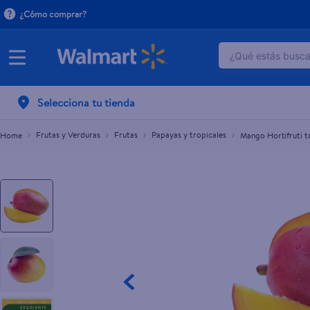
¿Cómo comprar?
¿Qué estás buscan
Mango Hortifruti tommy Libra - 1 Ud Por lb Apr
L.40.00
TÉRMINOS M
Selecciona tu tienda
1
.
crema do
2
.
herbal es
Frutas y Verduras
Frutas
Papayas y tropicales
Mango Hortifruti 
3
.
dove uv
4
.
ego
5
.
serums co
6
.
gillette v
7
.
dove
8
.
goodyear
9
.
pañales