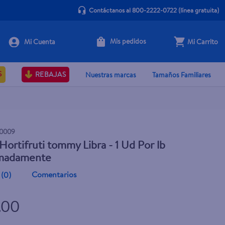
Contáctanos al 800-2222-0722
(línea gratuita)
Mis pedidos
Mi Carrito
+ Agregar
S
REBAJAS
Nuestras marcas
Tamaños Familiares
0009
ortifruti tommy Libra - 1 Ud Por lb
madamente
Comentarios
(
0
)
.00