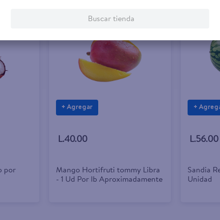
Buscar tienda
+ Agregar
+ Agreg
L.40.00
L.56.00
o por
Mango Hortifruti tommy Libra
Sandia R
- 1 Ud Por lb Aproximadamente
Unidad