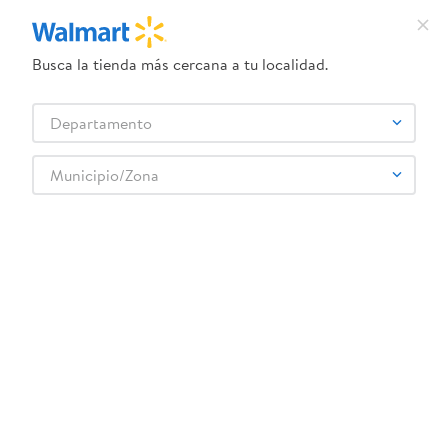
Busca la tienda más cercana a tu localidad.
¿Qué estás buscando?
Departamento
TÉRMINOS MÁS BUSCADOS
Selecciona tu tienda
1
.
dove uv
Municipio/Zona
Artículos para el hogar
Organización y Almacenamiento
2
.
herbal essences
Equipaje y Accesorios
Maleta Surfing Snoopy Peanuts
3
.
ego
4
.
serums corporales dove
5
.
gillette venus
6
.
dove
:
0793969330706
7
.
pañales
Maleta Surfing Snoopy Peanuts
8
.
aceite
Comentarios
9
.
goodyear