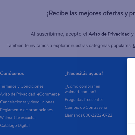
¡Recibe las mejores ofertas y 
Aviso de Privacidad
Al suscribirme, acepto el
y
C
También te invitamos a explorar nuestras categorías populares:
Conócenos
¿Necesitás ayuda?
Se
Términos y Condiciones
¿Cómo comprar en 
Tar
walmart.com.hn?
Aviso de Privacidad  eCommerce 
Otr
Preguntas frecuentes
Cancelaciones y devoluciones
- 
Cambio de Contraseña
Reglamento de promociones
- P
Llámanos 800-2222-0722
Walmart te escucha
Catálogo Digital