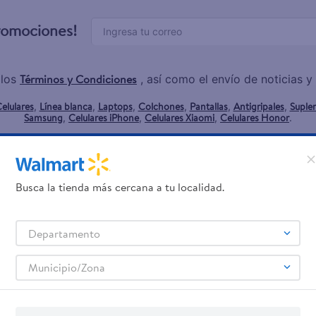
promociones!
Términos y Condiciones
 los
, así como el envío de noticias 
elulares
Línea blanca
Laptops
Colchones
Pantallas
Antigripales
Suple
,
,
,
,
,
,
Samsung
Celulares iPhone
Celulares Xiaomi
Celulares Honor
,
,
,
.
rvicios
Financiamiento
Trab
Busca la tienda más cercana a tu localidad.
jeta de regalo
Tarjeta de Crédito
Aplic
os servicios:
Departamento
Remesas
agos de servicios
Municipio/Zona