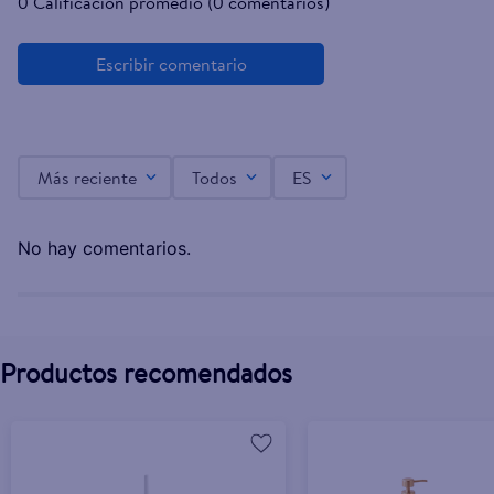
0 Calificación promedio
(0 comentarios)
Mainstays Toallero Cromado
L.330.00
Más reciente
Todos
ES
No hay comentarios.
Productos recomendados