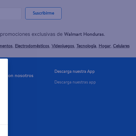
Suscribirme
Walmart Honduras
y promociones exclusivas de
.
mentos
Electrodomésticos
Videojuegos
Tecnología
Hogar
Celulares
,
,
,
,
,
Descarga nuestra App
aja con nosotros
Descarga nuestras app
a Ya