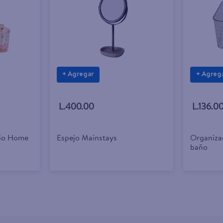
+ Agregar
+ Agreg
L.400.00
L.136.0
rio Home
Espejo Mainstays
Organiza
baño