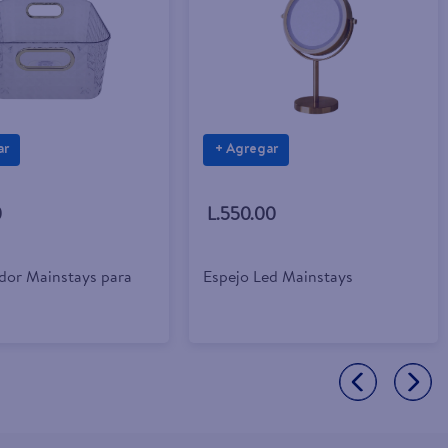
ar
+ Agregar
0
L.550.00
dor Mainstays para
Espejo Led Mainstays