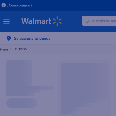
¿Cómo comprar?
¿Qué estás buscan
TÉRMINOS M
Selecciona tu tienda
1
.
crema do
2
.
herbal es
LONDON
3
.
dove uv
4
.
ego
5
.
serums co
6
.
gillette v
7
.
dove
8
.
goodyear
9
.
pañales