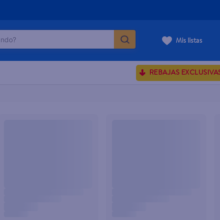
do?
Mis listas
ÁS BUSCADOS
REBAJAS EXCLUSIVA
ve serum
sences
rporales dove
enus