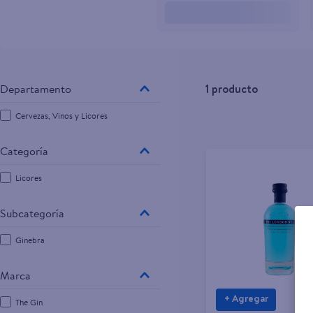
10
.
aceite
1
producto
Cervezas, Vinos y Licores
Licores
Ginebra
Marca
+ Agregar
The Gin