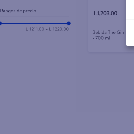
Rangos de precio
L.1,203.00
–
L 1211.00
L 1220.00
Bebida The Gin Lon
- 700 ml