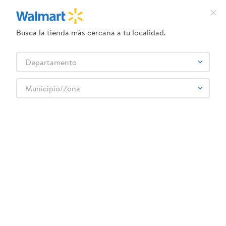
Busca la tienda más cercana a tu localidad.
¿Qué estás buscando?
Departamento
TÉRMINOS MÁS BUSCADOS
Selecciona tu tienda
1
.
dove uv
Municipio/Zona
Autos
Accesorios para auto
2
.
herbal essences
Limpiaparabrisas 20 Plg Standard Unidad
3
.
ego
4
.
serums corporales dove
5
.
gillette venus
6
.
dove
:
7501748639383
7
.
pañales
Limpiaparabrisas 20 Plg Standard Unidad
8
.
aceite
Comentarios
9
.
goodyear