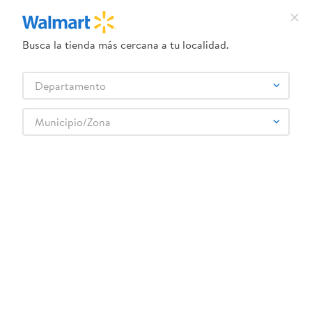
Busca la tienda más cercana a tu localidad.
¿Qué estás buscando?
Departamento
TÉRMINOS MÁS BUSCADOS
Selecciona tu tienda
1
.
crema dove serum
Municipio/Zona
Higiene y Belleza
Cuidado Corporal
Jabón y gel corporal
2
.
herbal essences
LIMA EQUATE PARA UÑAS DE METAL
3
.
dove uv
4
.
ego
5
.
serums corporales dove
6
.
gillette venus
:
0041838349510
7
.
dove
LIMA EQUATE PARA UÑAS DE METAL
8
.
goodyear
Comentarios
9
.
pañales