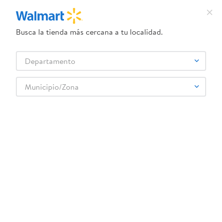
Busca la tienda más cercana a tu localidad.
¿Qué estás buscando?
Departamento
TÉRMINOS MÁS BUSCADOS
Selecciona tu tienda
1
.
crema dove serum
Municipio/Zona
Artículos para el hogar
Papelería
Cuadernos y carpetas
2
.
herbal essences
Lilo Y Stich Journal Res
3
.
dove uv
4
.
ego
5
.
gillette venus
6
.
serums corporales dove
:
6977900897235
7
.
dove
Lilo Y Stich Journal Res
8
.
pañales
Comentarios
9
.
aceite