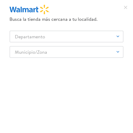
Busca la tienda más cercana a tu localidad.
¿Qué estás buscando?
Departamento
TÉRMINOS MÁS BUSCADOS
Selecciona tu tienda
1
.
crema dove serum
Municipio/Zona
Panadería y tortillería
Pan Dulce
Empacados
2
.
dove uv
Galletas Lenguitas Tabora - 128 g
3
.
herbal essences
4
.
ego
5
.
serums corporales dove
6
.
gillette venus
:
7421200908768
7
.
pañales
Galletas Lenguitas Tabora - 128 g
8
.
goodyear
Comentarios
9
.
dove