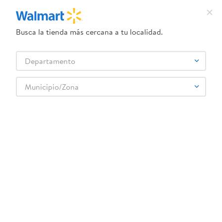
Busca la tienda más cercana a tu localidad.
¿Qué estás buscando?
Departamento
TÉRMINOS MÁS BUSCADOS
Selecciona tu tienda
1
.
dove uv
Municipio/Zona
Limpieza
Lavaplatos
Lavaplatos líquido
2
.
herbal essences
Lavaplatos Zagaz Líquido Citrus - 720 ml
3
.
ego
4
.
serums corporales dove
5
.
gillette venus
6
.
dove
:
7401006107015
7
.
pañales
Lavaplatos Zagaz Líquido Citrus - 720 ml
8
.
aceite
Comentarios
9
.
goodyear