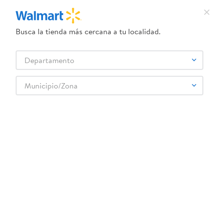
Busca la tienda más cercana a tu localidad.
¿Qué estás buscando?
Departamento
TÉRMINOS MÁS BUSCADOS
Selecciona tu tienda
1
.
herbal essences
Municipio/Zona
Limpieza
Lavaplatos
Lavaplatos en polvo y en pasta
2
.
dove uv
Lavaplato Zagaz Car Avena Almendr 1000gr
3
.
crema dove serum
4
.
ego
5
.
gillette venus
6
.
serums corporales dove
:
7401001688144
7
.
dove
Lavaplato Zagaz Car Avena Almendr 1000gr
8
.
pañales
Comentarios
9
.
desodorante dove