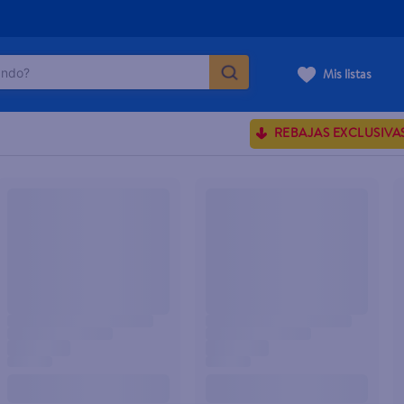
do?
Mis listas
ÁS BUSCADOS
REBAJAS EXCLUSIVA
sences
ve serum
enus
rporales dove
nte dove