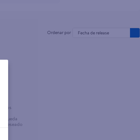
Fecha de release
o
sados
abra
búsqueda
no deseado