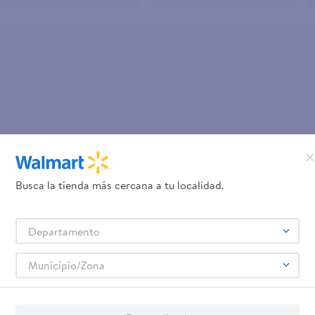
OOPS!
No se encontró ningún product
Busca la tienda más cercana a tu localidad.
¿Qué debo hacer?
Departamento
Comprueba los términos ingre
Intenta utilizar una sola pal
Municipio/Zona
Utiliza términos genéricos en la 
Intenta buscar sinónimos del térmi