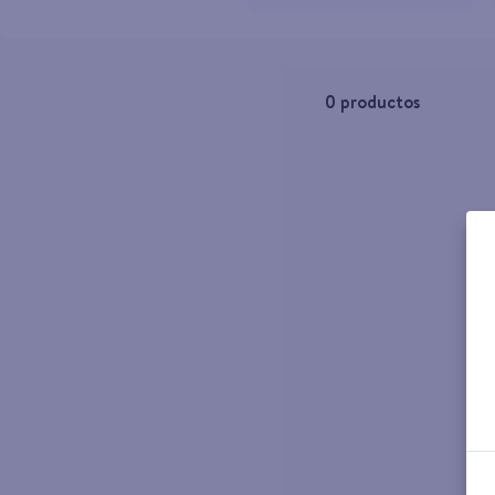
10
.
aceite
0
productos