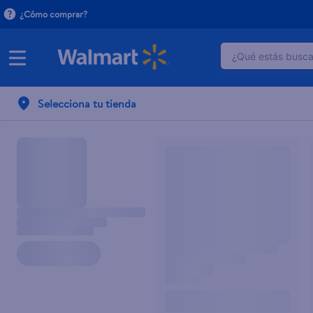
¿Cómo comprar?
¿Qué estás buscan
TÉRMINOS M
Selecciona tu tienda
1
.
herbal es
2
.
dove uv
3
.
crema do
4
.
ego
5
.
gillette v
6
.
serums co
7
.
dove
8
.
pañales
9
.
desodora