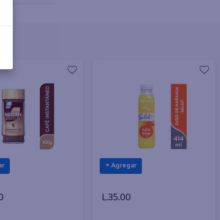
ar
+ Agregar
0
L.35.00