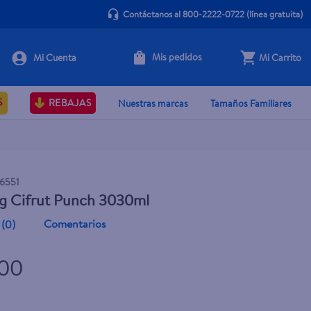
Contáctanos al 800-2222-0722
(línea gratuita)
Mis pedidos
Mi Carrito
+ Agregar
S
REBAJAS
Nuestras marcas
Tamaños Familiares
6551
ig Cifrut Punch 3030ml
Comentarios
(
0
)
.00