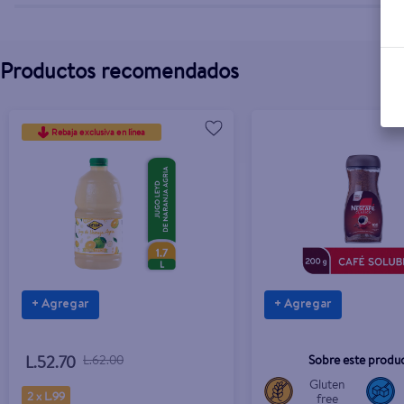
Productos recomendados
Rebaja exclusiva en línea
+ Agregar
+ Agregar
Sobre este produ
L.52.70
L.62.00
Gluten
2 x L.99
free