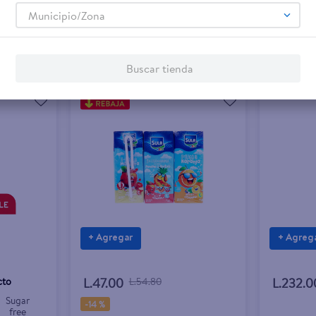
Municipio/Zona
Buscar tienda
+ Agregar
+ Agreg
cto
L.47.00
L.54.80
L.232.0
Sugar
-
14 %
free