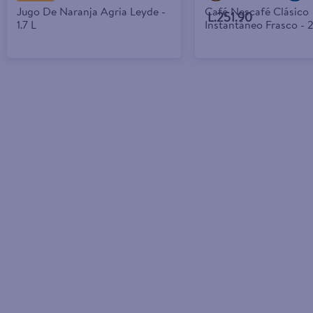
Jugo De Naranja Agria Leyde -
Café Nescafé Clásico
L.251.90
1.7 L
Instantáneo Frasco - 