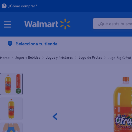
¿Cómo comprar?
¿Qué estás buscan
Jugo Big Cifrut Punch 3030ml
L.47.00
TÉRMINOS M
Selecciona tu tienda
1
.
crema do
2
.
herbal es
Jugos y Bebidas
Jugos y Néctares
Jugo de Frutas
Jugo Big Cifru
3
.
dove uv
4
.
ego
5
.
serums co
6
.
gillette v
7
.
dove
8
.
goodyear
9
.
pañales