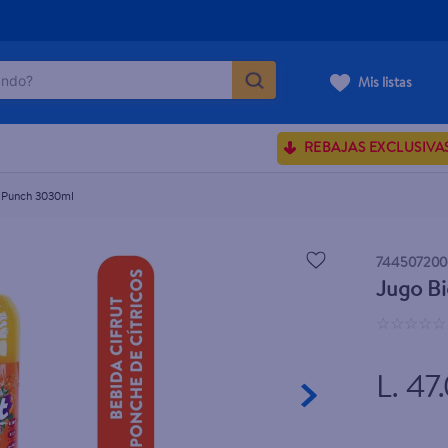
do?
Mis listas
ÁS BUSCADOS
REBAJAS EXCLUSIVA
ve serum
sences
t Punch 3030ml
744507200
Jugo B
rporales dove
☆
☆
☆
☆
☆
enus
L. 47