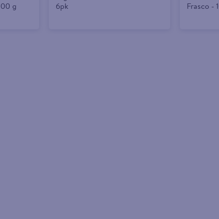
200 g
6pk
Frasco - 