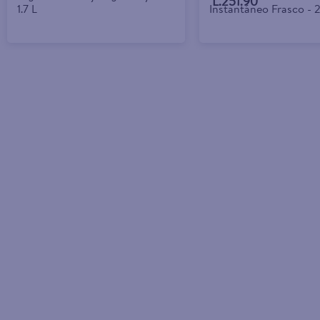
L.251.90
1.7 L
Instantáneo Frasco - 