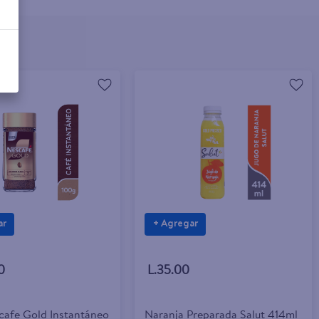
ar
+ Agregar
0
L.35.00
cafe Gold Instantáneo
Naranja Preparada Salut 414ml