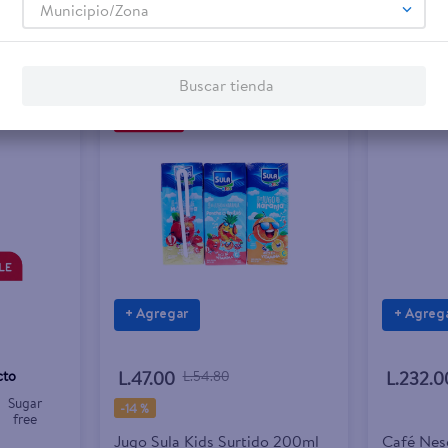
Municipio/Zona
Buscar tienda
+ Agregar
+ Agreg
cto
L.47.00
L.54.80
L.232.0
Sugar
-
14 %
free
Jugo Sula Kids Surtido 200ml
Café Nes