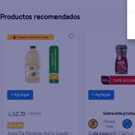
Productos recomendados
Rebaja exclusiva en línea
+ Agregar
+ Agregar
Sobre este produ
L.52.70
L.62.00
Gluten
2 x L.99
free
Jugo De Naranja Agria Leyde -
Café Nescafé Clásico