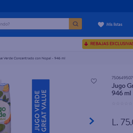
do?
- 946 ml
Mis listas
ÁS BUSCADOS
REBAJAS EXCLUSIVA
ve serum
sences
ue Verde Concentrado con Nopal - 946 ml
750649507
Jugo Gr
enus
946 ml
rporales dove
☆
☆
☆
☆
☆
L. 75