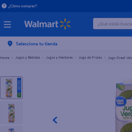
¿Cómo comprar?
¿Qué estás buscan
Jugo Great Value Verde Concentrado con Nopal 
L.75.00
TÉRMINOS M
Selecciona tu tienda
1
.
crema do
2
.
herbal es
Jugos y Bebidas
Jugos y Néctares
Jugo de Frutas
Jugo Great Val
3
.
dove uv
4
.
ego
5
.
gillette v
6
.
serums co
7
.
dove
8
.
pañales
9
.
aceite