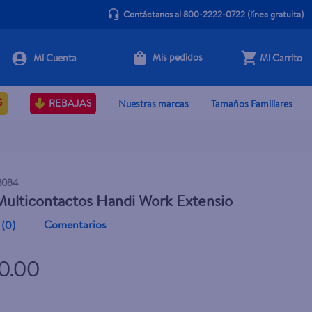
Contáctanos al 800-2222-0722
(línea gratuita)
Mis pedidos
Mi Carrito
+ Agregar
S
REBAJAS
Nuestras marcas
Tamaños Familiares
3084
ulticontactos Handi Work Extensio
Comentarios
(
0
)
80.00