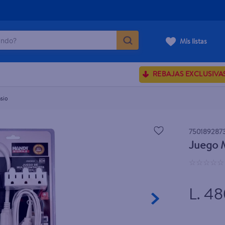
do?
Mis listas
ÁS BUSCADOS
REBAJAS EXCLUSIVA
sences
sio
rporales dove
750189287
Juego M
enus
☆
☆
☆
☆
☆
L. 4