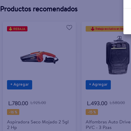
Productos recomendados
Rebaja exclusiva en línea
+ Agregar
+ Agregar
L.780.00
L.925.00
L.493.00
L.580.00
-
16 %
-
15 %
Aspiradora Seco Mojado 2 5gl
Alfombras Auto Drive
2 Hp
PVC - 3 Pzas