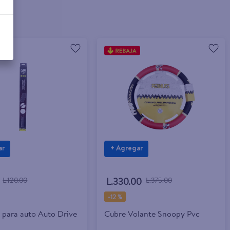
ar
+ Agregar
L.120.00
L.330.00
L.375.00
-
12 %
 para auto Auto Drive
Cubre Volante Snoopy Pvc