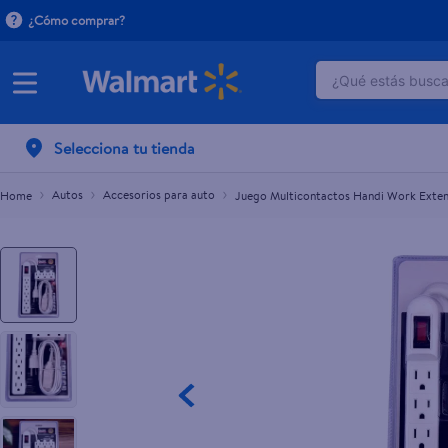
¿Cómo comprar?
¿Qué estás buscan
Juego Multicontactos Handi Work Extensio
L.480.00
TÉRMINOS M
Selecciona tu tienda
1
.
dove uv
2
.
herbal es
Autos
Accesorios para auto
Juego Multicontactos Handi Work Exten
3
.
ego
4
.
serums co
5
.
gillette v
6
.
dove
7
.
pañales
8
.
aceite
9
.
goodyear