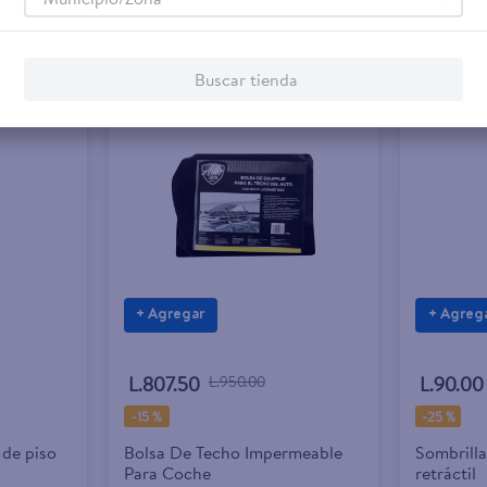
Buscar tienda
Rebaja exclusiva en línea
+ Agregar
+ Agreg
L.807.50
L.950.00
L.90.00
-
15 %
-
25 %
 de piso
Bolsa De Techo Impermeable
Sombrilla
Para Coche
retráctil