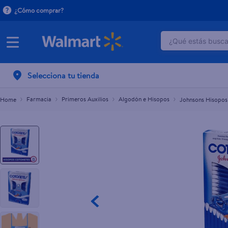
¿Cómo comprar?
¿Qué estás buscan
Johnsons Hisopos Caja 75 Unds
L.58.90
TÉRMINOS M
Selecciona tu tienda
1
.
crema do
2
.
herbal es
Farmacia
Primeros Auxilios
Algodón e Hisopos
Johnsons Hisopos
3
.
dove uv
4
.
ego
5
.
gillette v
6
.
serums co
7
.
dove
8
.
pañales
9
.
aceite