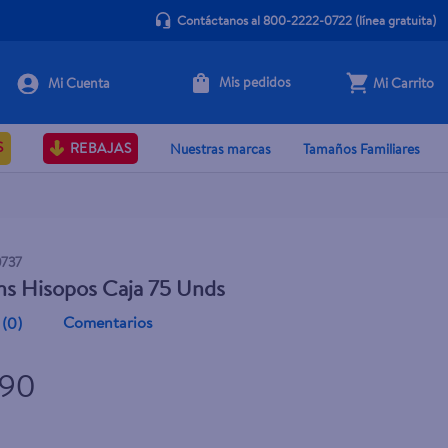
Contáctanos al 800-2222-0722
(línea gratuita)
Mis pedidos
Mi Carrito
+ Agregar
S
REBAJAS
Nuestras marcas
Tamaños Familiares
0737
ns Hisopos Caja 75 Unds
Comentarios
(
0
)
.90