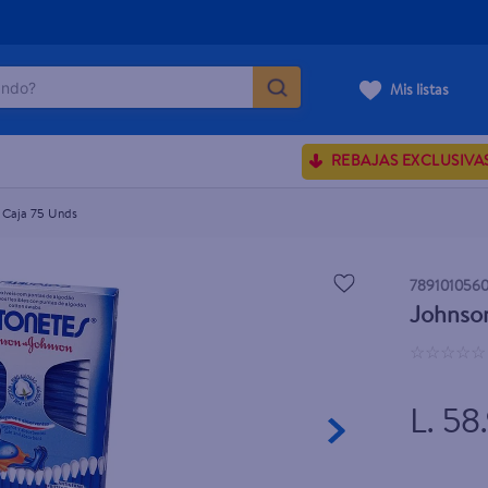
do?
Mis listas
ÁS BUSCADOS
REBAJAS EXCLUSIVA
ve serum
sences
 Caja 75 Unds
789101056
Johnso
enus
☆
☆
☆
☆
☆
rporales dove
L. 58