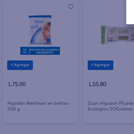
+ Agregar
+ Agregar
L.75.00
L.55.80
Algodón Medimart en bolitas -
Zuum Algodon Plizado
200 g
Ecologico 5OGramos