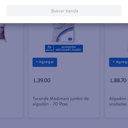
Buscar tienda
+ Agregar
+ Agreg
L.39.00
L.88.70
Torunda Medimart jumbo de
Algodon 
algodón - 70 Pzas
unidades