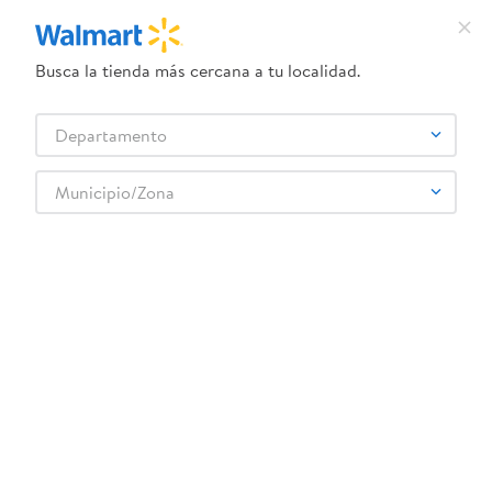
Busca la tienda más cercana a tu localidad.
¿Qué estás buscando?
Departamento
TÉRMINOS MÁS BUSCADOS
Selecciona tu tienda
1
.
crema dove serum
Municipio/Zona
2
.
herbal essences
3
.
dove uv
4
.
ego
5
.
gillette venus
6
.
serums corporales dove
7
.
dove
8
.
pañales
9
.
aceite