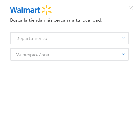
Busca la tienda más cercana a tu localidad.
¿Qué estás buscando?
Departamento
TÉRMINOS MÁS BUSCADOS
Selecciona tu tienda
1
.
dove uv
Municipio/Zona
Carnes, Embutidos y Mariscos
Embutidos y Carnes Frías
2
.
herbal essences
Jamón y Mortadela
Jamon Delicia Honey Smoked 350 g
3
.
ego
4
.
serums corporales dove
5
.
gillette venus
6
.
dove
:
7421000954446
7
.
pañales
Jamon Delicia Honey Smoked 350 g
8
.
aceite
Comentarios
☆
☆
☆
☆
☆
(
0
)
9
.
goodyear