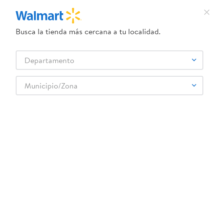
Busca la tienda más cercana a tu localidad.
¿Qué estás buscando?
Departamento
TÉRMINOS MÁS BUSCADOS
Selecciona tu tienda
1
.
crema dove serum
Municipio/Zona
2
.
herbal essences
ht-set-de-bar-3-piezas-gris-0
3
.
dove uv
OOPS!
4
.
ego
5
.
gillette venus
No encontramos ningún resultado para
"
ht-set-de-bar-3-piezas-gris-0
"
6
.
serums corporales dove
¿Qué debo hacer?
7
.
dove
8
.
pañales
Comprueba los términos ingresados
Intenta utilizar una sola palabra
9
.
aceite