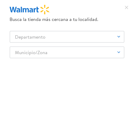
Busca la tienda más cercana a tu localidad.
¿Qué estás buscando?
Departamento
TÉRMINOS MÁS BUSCADOS
Selecciona tu tienda
1
.
crema dove serum
Municipio/Zona
Jugos y Bebidas
Polvo y Líquidos Concentrados
Bebidas en Polvo
2
.
herbal essences
Horchata En Polvo Pinbor 330G
3
.
dove uv
4
.
ego
5
.
serums corporales dove
6
.
gillette venus
:
7423530800118
7
.
dove
Horchata En Polvo Pinbor 330G
8
.
goodyear
Comentarios
9
.
pañales