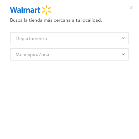
Busca la tienda más cercana a tu localidad.
¿Qué estás buscando?
Departamento
TÉRMINOS MÁS BUSCADOS
Selecciona tu tienda
1
.
herbal essences
Municipio/Zona
Abarrotes
Pastas
Salsa para Pasta y Pizza
2
.
dove uv
Avocado Dip Herdez Aguacate - 425 g
3
.
crema dove serum
4
.
ego
5
.
gillette venus
6
.
serums corporales dove
:
0072878262552
7
.
dove
Avocado Dip Herdez Aguacate - 425 g
8
.
pañales
Comentarios
9
.
desodorante dove