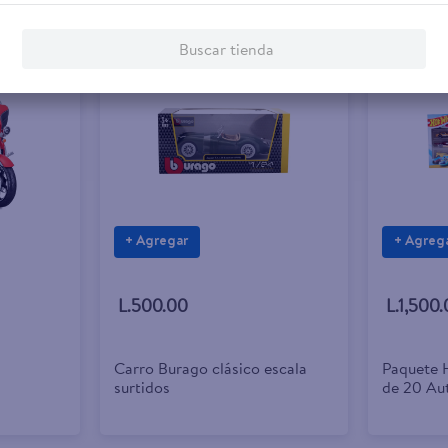
Buscar tienda
+ Agregar
+ Agreg
L.500.00
L.1,500
Carro Burago clásico escala
Paquete 
surtidos
de 20 Au