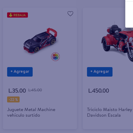
+ Agregar
+ Agregar
L.35.00
L.45.00
L.450.00
-
22 %
Juguete Metal Machine
Triciclo Maisto Harley
vehículo surtido
Davidson Escala