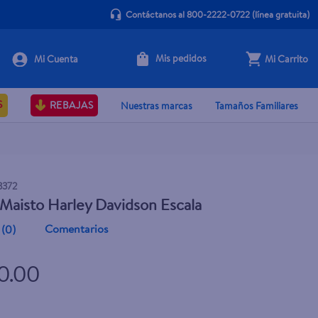
Contáctanos al 800-2222-0722
(línea gratuita)
Mis pedidos
Mi Carrito
+ Agregar
S
REBAJAS
Nuestras marcas
Tamaños Familiares
3372
o Maisto Harley Davidson Escala
Comentarios
(
0
)
0.00