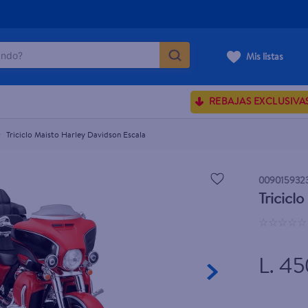
do?
Mis listas
ÁS BUSCADOS
REBAJAS EXCLUSIVA
ve serum
sences
Triciclo Maisto Harley Davidson Escala
009015932
Tricicl
rporales dove
☆
☆
☆
☆
☆
enus
L. 45