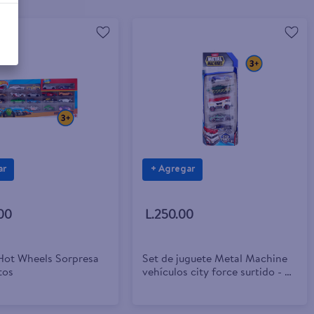
ar
+ Agregar
.00
L.250.00
Hot Wheels Sorpresa
Set de juguete Metal Machine
tos
vehículos city force surtido - 5
Uds