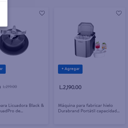
ar
+ Agregar
0
L.219.00
L.2,190.00
para Licuadora Black &
Máquina para fabricar hielo
uadPro de
Durabrand Portátil capacidad
ade
12 kg