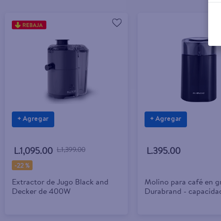
+ Agregar
+ Agregar
L.1,095.00
L.1,399.00
L.395.00
-
22 %
Extractor de Jugo Black and
Molino para café en g
Decker de 400W
Durabrand - capacida