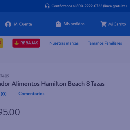
Contáctanos al 800-2222-0722
(línea gratuita)
Mis pedidos
Mi Carrito
+ Agregar
S
REBAJAS
Nuestras marcas
Tamaños Familiares
07409
dor Alimentos Hamilton Beach 8 Tazas
Comentarios
(
0
)
695.00