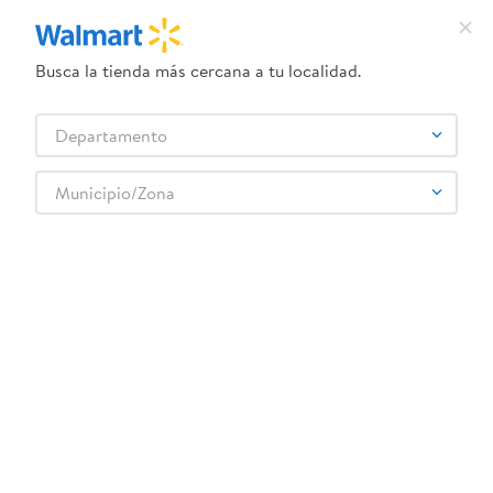
Busca la tienda más cercana a tu localidad.
¿Qué estás buscando?
Departamento
TÉRMINOS MÁS BUSCADOS
Selecciona tu tienda
1
.
dove uv
Municipio/Zona
Deportes
Fitness
Pesas y Mancuernas
2
.
herbal essences
Guante K6 con muñequera
3
.
ego
4
.
serums corporales dove
5
.
gillette venus
6
.
dove
:
7595624510187
7
.
pañales
Guante K6 con muñequera
8
.
aceite
Comentarios
☆
☆
☆
☆
☆
(
0
)
9
.
goodyear