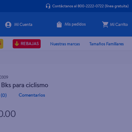
Contáctanos al 800-2222-0722
(línea gratuita)
Mis pedidos
Mi Carrito
+ Agregar
S
REBAJAS
Nuestras marcas
Tamaños Familiares
0309
Bks para ciclismo
Comentarios
(
0
)
0.00