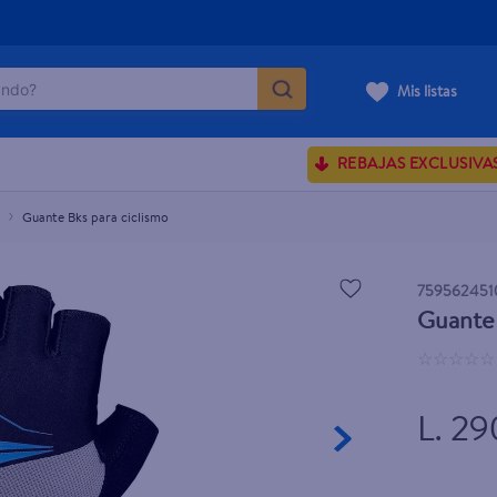
do?
Mis listas
ÁS BUSCADOS
REBAJAS EXCLUSIVA
sences
Guante Bks para ciclismo
rporales dove
759562451
Guante 
enus
☆
☆
☆
☆
☆
L. 29