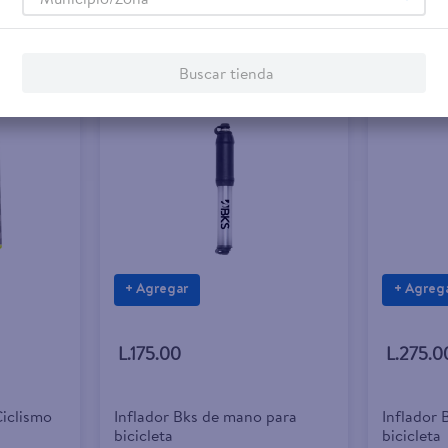
Buscar tienda
+ Agregar
+ Agreg
L.175.00
L.275.0
Ciclismo
Inflador Bks de mano para
Inflador 
bicicleta
bicicleta