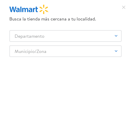
Busca la tienda más cercana a tu localidad.
¿Qué estás buscando?
Departamento
TÉRMINOS MÁS BUSCADOS
Selecciona tu tienda
1
.
dove uv
Municipio/Zona
Bebes y Niños
Artículos para fiesta
Globos
2
.
herbal essences
Globo Blanco Estandar No.9 12 unidades
3
.
ego
4
.
serums corporales dove
5
.
gillette venus
6
.
dove
:
0802863091016
7
.
pañales
Globo Blanco Estandar No.9 12 unidades
8
.
aceite
Comentarios
9
.
goodyear