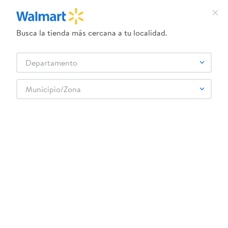
Busca la tienda más cercana a tu localidad.
¿Qué estás buscando?
Departamento
TÉRMINOS MÁS BUSCADOS
Selecciona tu tienda
1
.
crema dove serum
Municipio/Zona
Ropa y Zapatería
Ropa para bebé
2
.
herbal essences
Zapatos, guantes y gorros para niños
Girl Sneaker
3
.
dove uv
4
.
ego
5
.
gillette venus
6
.
serums corporales dove
:
9313399227820
7
.
dove
Girl Sneaker
8
.
pañales
Comentarios
☆
☆
☆
☆
☆
(
0
)
9
.
aceite