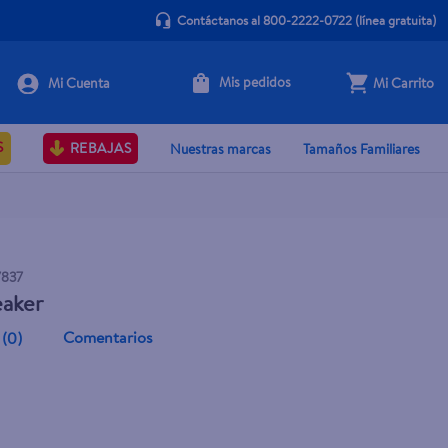
Contáctanos al 800-2222-0722
(línea gratuita)
Mis pedidos
Mi Carrito
Agotado
S
REBAJAS
Nuestras marcas
Tamaños Familiares
7837
eaker
Comentarios
(
0
)