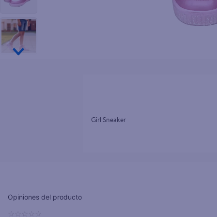
10
.
aceite
Girl Sneaker
☆
☆
☆
☆
☆