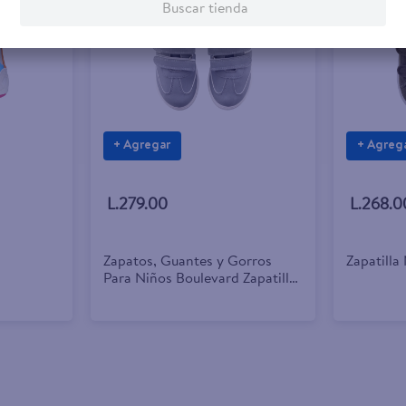
Buscar tienda
+ Agregar
+ Agreg
L.279.00
L.268.0
Zapatos, Guantes y Gorros
Zapatilla
Para Niños Boulevard Zapatilla
No Gris