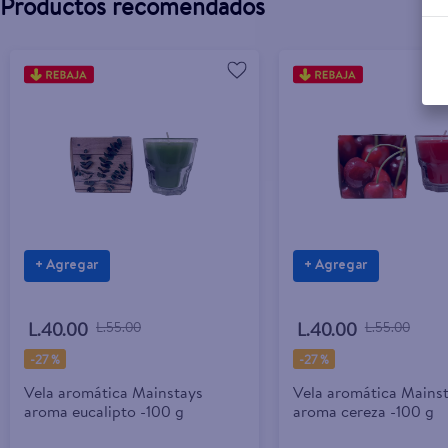
Productos recomendados
+ Agregar
+ Agregar
L.40.00
L.55.00
L.40.00
L.55.00
-
27 %
-
27 %
Vela aromática Mainstays
Vela aromática Mains
aroma eucalipto -100 g
aroma cereza -100 g