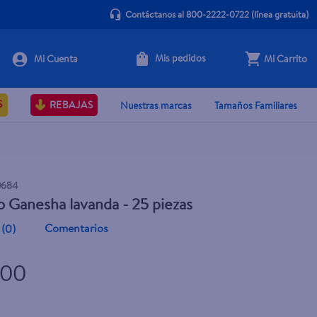
Contáctanos al 800-2222-0722
(línea gratuita)
Mis pedidos
Mi Carrito
+ Agregar
S
REBAJAS
Nuestras marcas
Tamaños Familiares
0684
o Ganesha lavanda - 25 piezas
Comentarios
(
0
)
.00