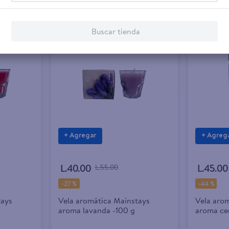
Buscar tienda
+ Agregar
+ Agreg
L.40.00
L.55.00
L.45.00
-
27 %
-
44 %
tays
Vela aromática Mainstays
Vela aro
aroma lavanda -100 g
aroma ce