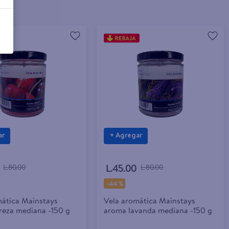
ar
+ Agregar
L.80.00
L.45.00
L.80.00
-
44 %
mática Mainstays
Vela aromática Mainstays
reza mediana -150 g
aroma lavanda mediana -150 g