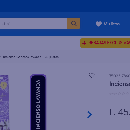
do?
Mis listas
ÁS BUSCADOS
REBAJAS EXCLUSIVA
ve serum
sences
Incienso Ganesha lavanda - 25 piezas
750231736
Inciens
rporales dove
☆
☆
☆
☆
☆
enus
L. 45