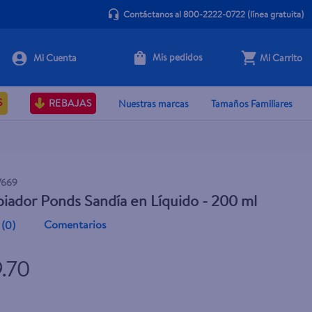
Contáctanos al 800-2222-0722
(línea gratuita)
Mis pedidos
Mi Carrito
+ Agregar
S
REBAJAS
Nuestras marcas
Tamaños Familiares
7669
piador Ponds Sandía en Líquido - 200 ml
Comentarios
(
0
)
9.70