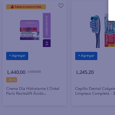
Rebaja exclusiva en línea
+ Agregar
+ Agregar
L.440.00
L.550.00
L.245.20
-
20 %
Crema Día Hidratante L'Oréal
Cepillo Dental Colgat
Paris Revitalift Ácido
Limpieza Completa - 3
Hialurónico - 50 ml