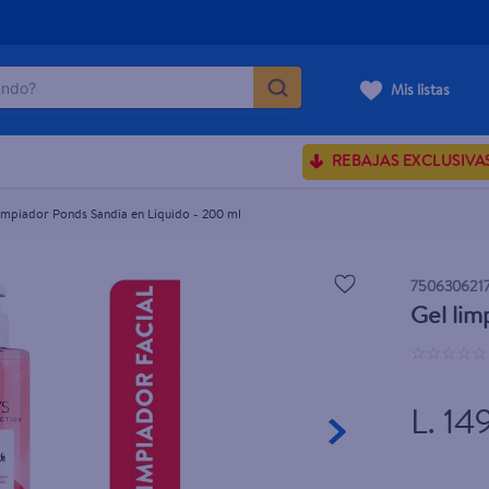
do?
Mis listas
ÁS BUSCADOS
REBAJAS EXCLUSIVA
sences
impiador Ponds Sandía en Líquido - 200 ml
rporales dove
750630621
Gel lim
enus
☆
☆
☆
☆
☆
L. 14