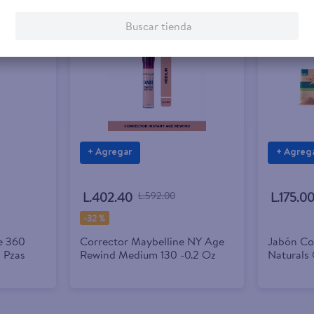
Rebaja exclusiva en línea
Buscar tienda
+ Agregar
+ Agreg
L.402.40
L.592.00
L.175.0
-
32 %
e 360
Corrector Maybelline NY Age
Jabón Co
 Pzas
Rewind Medium 130 -0.2 Oz
Naturals 
Avena y 
- 100g