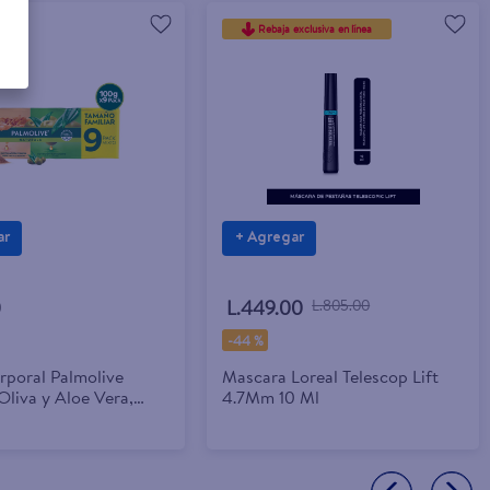
Rebaja exclusiva en línea
ar
+ Agregar
0
L.449.00
L.805.00
-
44 %
rporal Palmolive
Mascara Loreal Telescop Lift
Oliva y Aloe Vera,
4.7Mm 10 Ml
Azúcar Morena 9 Pack