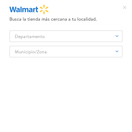
Busca la tienda más cercana a tu localidad.
¿Qué estás buscando?
Departamento
TÉRMINOS MÁS BUSCADOS
Selecciona tu tienda
1
.
herbal essences
Municipio/Zona
Higiene y Belleza
Cuidado Corporal
Depilación y Afeitado
2
.
dove uv
Gel Limpiador Barber Piel Barba 200ml
3
.
crema dove serum
4
.
ego
5
.
gillette venus
6
.
serums corporales dove
:
7861202103738
7
.
dove
Gel Limpiador Barber Piel Barba 200ml
8
.
pañales
Comentarios
☆
☆
☆
☆
☆
(
0
)
9
.
desodorante dove