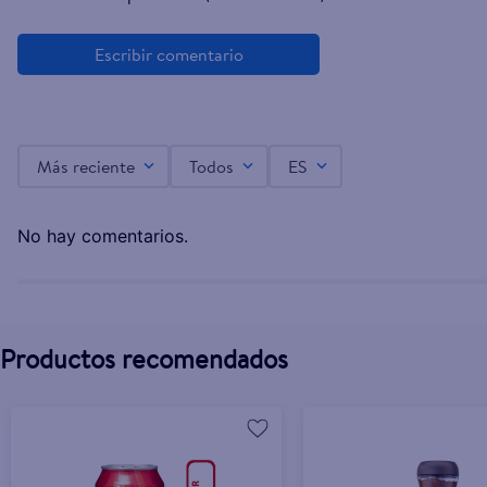
Bebida gaseosa Coca Cola original - 1.5 L
L.40.40
Más reciente
Todos
ES
No hay comentarios.
Productos recomendados