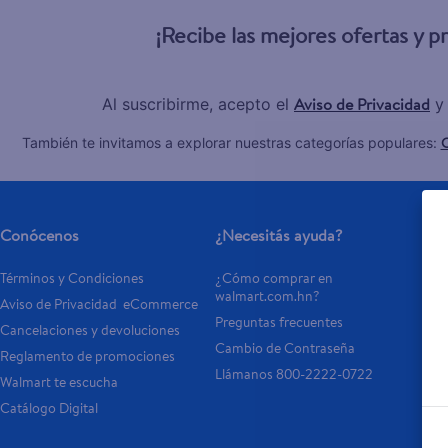
¡Recibe las mejores ofertas y 
Aviso de Privacidad
Al suscribirme, acepto el
y
C
También te invitamos a explorar nuestras categorías populares:
Conócenos
¿Necesitás ayuda?
Se
Términos y Condiciones
¿Cómo comprar en 
Tar
walmart.com.hn?
Aviso de Privacidad  eCommerce 
Otr
Preguntas frecuentes
Cancelaciones y devoluciones
- 
Cambio de Contraseña
Reglamento de promociones
- P
Llámanos 800-2222-0722
Walmart te escucha
Catálogo Digital