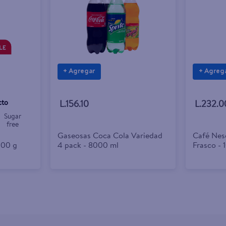
+ Agregar
+ Agreg
cto
L.156.10
L.232.0
Sugar
free
Gaseosas Coca Cola Variedad
Café Nes
200 g
4 pack - 8000 ml
Frasco - 