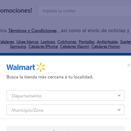
promociones!
Términos y Condiciones
 los
, así como el envío de noticias 
elulares
Línea blanca
Laptops
Colchones
Pantallas
Antigripales
Suple
,
,
,
,
,
,
Samsung
Celulares iPhone
Celulares Xiaomi
Celulares Honor
,
,
,
.
rvicios
Financiamiento
Trab
Busca la tienda más cercana a tu localidad.
jeta de regalo
Tarjeta de Crédito
Aplic
os servicios:
Departamento
Remesas
agos de servicios
Municipio/Zona