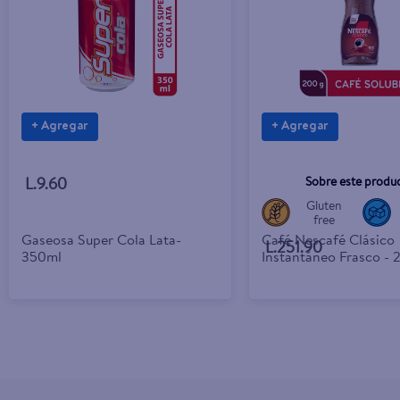
+ Agregar
+ Agregar
Sobre este produ
L.9.60
Gluten
free
Gaseosa Super Cola Lata-
Café Nescafé Clásico
L.251.90
350ml
Instantáneo Frasco - 