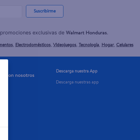
Suscribirme
Walmart Honduras
y promociones exclusivas de
.
mentos
Electrodomésticos
Videojuegos
Tecnología
Hogar
Celulares
,
,
,
,
,
Descarga nuestra App
aja con nosotros
Descarga nuestras app
a Ya