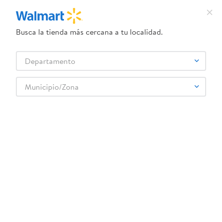
Busca la tienda más cercana a tu localidad.
¿Qué estás buscando?
Departamento
TÉRMINOS MÁS BUSCADOS
Selecciona tu tienda
1
.
dove uv
Municipio/Zona
Jugos y Bebidas
Gaseosas
Sabor Cola
2
.
herbal essences
Gaseosa Coca Cola regular - 500 ml
3
.
ego
Rebaja exclusiva en línea
4
.
serums corporales dove
5
.
gillette venus
6
.
dove
:
0784562010652
7
.
pañales
Gaseosa Coca Cola regular - 500 ml
8
.
aceite
Comentarios
☆
☆
☆
☆
☆
(
0
)
9
.
goodyear