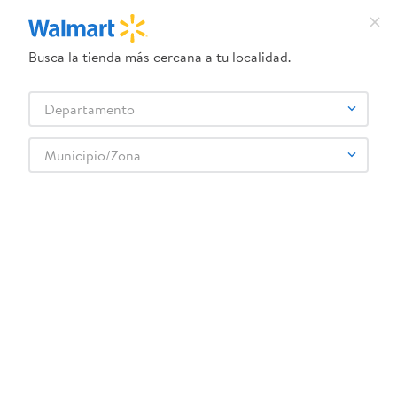
Busca la tienda más cercana a tu localidad.
¿Qué estás buscando?
Departamento
TÉRMINOS MÁS BUSCADOS
Selecciona tu tienda
1
.
dove uv
Municipio/Zona
2
.
herbal essences
garland-muneca-hermana-8
3
.
ego
OOPS!
4
.
serums corporales dove
5
.
gillette venus
No encontramos ningún resultado para
"
garland-muneca-hermana-8
"
6
.
dove
¿Qué debo hacer?
7
.
pañales
8
.
aceite
Comprueba los términos ingresados
Intenta utilizar una sola palabra
9
.
goodyear