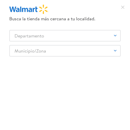
Busca la tienda más cercana a tu localidad.
¿Qué estás buscando?
Departamento
TÉRMINOS MÁS BUSCADOS
Selecciona tu tienda
1
.
herbal essences
Municipio/Zona
Higiene y Belleza
Cuidado del cabello
Accesorios para el cabello
2
.
dove uv
Gancho Shock Caiman Doble Ver 1 Ea
3
.
crema dove serum
4
.
gillette venus
5
.
ego
6
.
serums corporales dove
7
.
dove
8
.
desodorante dove
9
.
pañales