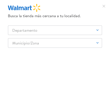
Busca la tienda más cercana a tu localidad.
¿Qué estás buscando?
Departamento
TÉRMINOS MÁS BUSCADOS
Selecciona tu tienda
1
.
crema dove serum
Municipio/Zona
Abarrotes
Galletas
Galletas Dulces
2
.
herbal essences
Galleta Oreo Golden Fresa 216 g
3
.
dove uv
4
.
ego
5
.
gillette venus
6
.
serums corporales dove
:
7622202368776
7
.
dove
Galleta Oreo Golden Fresa 216 g
8
.
pañales
Comentarios
9
.
aceite