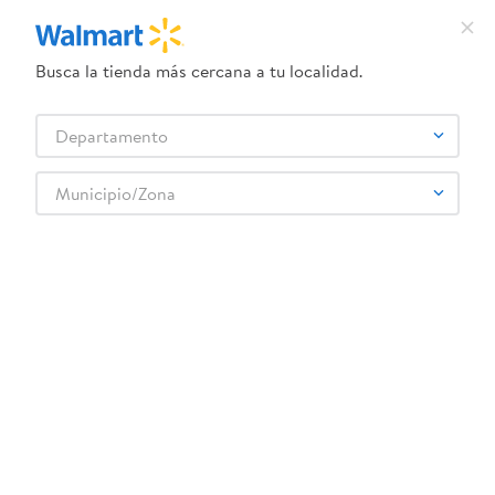
Busca la tienda más cercana a tu localidad.
¿Qué estás buscando?
Departamento
TÉRMINOS MÁS BUSCADOS
Selecciona tu tienda
1
.
crema dove serum
Municipio/Zona
Panadería y tortillería
Pan Dulce
Empacados
2
.
dove uv
Galleta Sinaí mantequilla - 240 g
3
.
herbal essences
4
.
ego
5
.
serums corporales dove
6
.
gillette venus
:
7413402801183
7
.
pañales
Galleta Sinaí mantequilla - 240 g
8
.
goodyear
Comentarios
9
.
dove