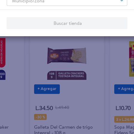
Municipio/Zona
Buscar tienda
+ Agregar
+ Agreg
L.34.50
L.49.40
L.10.70
-
30 %
3 x L.24.9
aker
Galleta Del Carmen de trigo
Sopa Mag
Integral - 108 g
Fideos So