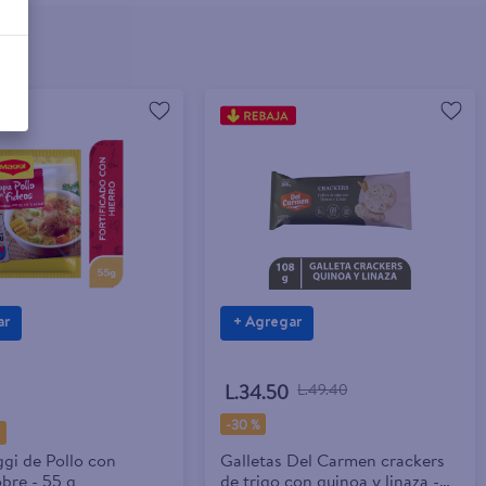
ar
+ Agregar
L.34.50
L.49.40
-
30 %
9
gi de Pollo con
Galletas Del Carmen crackers
bre - 55 g
de trigo con quinoa y linaza -