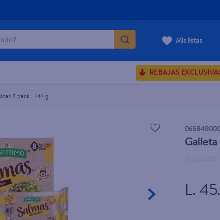
do?
Mis listas
ÁS BUSCADOS
REBAJAS EXCLUSIVA
ve serum
sences
icas 8 pack - 144 g
065848000
Galleta
enus
☆
☆
☆
☆
☆
rporales dove
L. 45