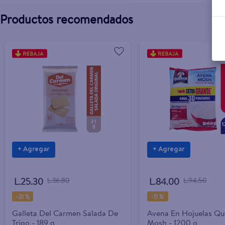
Productos recomendados
+ Agregar
+ Agregar
L.25.30
L.36.80
L.84.00
L.94.50
-
31 %
-
11 %
Galleta Del Carmen Salada De
Avena En Hojuelas Qu
Trigo - 189 g
Mosh - 1200 g