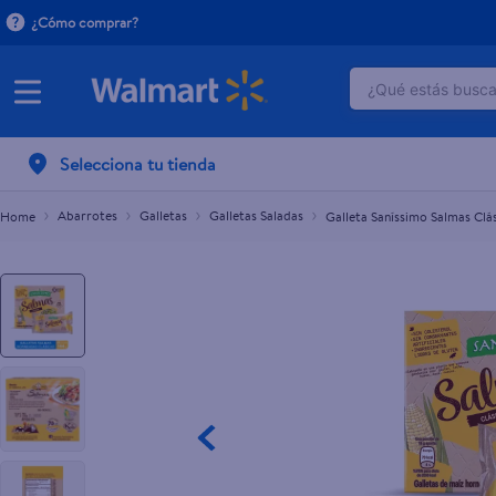
¿Cómo comprar?
¿Qué estás buscan
Galleta Saníssimo Salmas Clásicas 8 pack - 144 g
L.45.00
TÉRMINOS M
Selecciona tu tienda
1
.
crema do
2
.
herbal es
Abarrotes
Galletas
Galletas Saladas
Galleta Saníssimo Salmas Clás
3
.
dove uv
4
.
ego
5
.
gillette v
6
.
serums co
7
.
dove
8
.
pañales
9
.
aceite