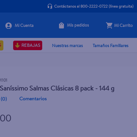
Contáctanos al 800-2222-0722
(línea gratuita)
Mis pedidos
Mi Carrito
+ Agregar
S
REBAJAS
Nuestras marcas
Tamaños Familiares
1101
 Saníssimo Salmas Clásicas 8 pack - 144 g
Comentarios
(
0
)
.00