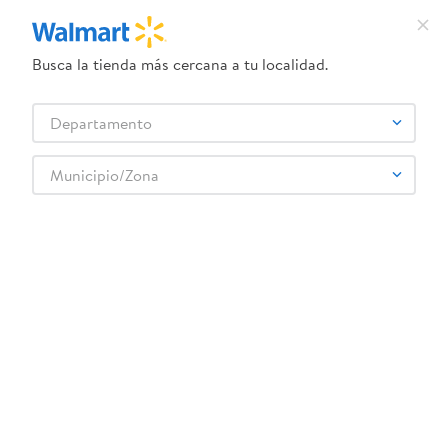
Busca la tienda más cercana a tu localidad.
¿Qué estás buscando?
Departamento
TÉRMINOS MÁS BUSCADOS
Selecciona tu tienda
1
.
crema dove serum
Municipio/Zona
Abarrotes
Galletas
Galletas Saladas
2
.
herbal essences
Galleta Club Social Mantequilla - 216 g
3
.
dove uv
4
.
ego
5
.
serums corporales dove
6
.
gillette venus
:
7622202338656
7
.
dove
Galleta Club Social Mantequilla - 216 g
8
.
goodyear
Comentarios
9
.
pañales