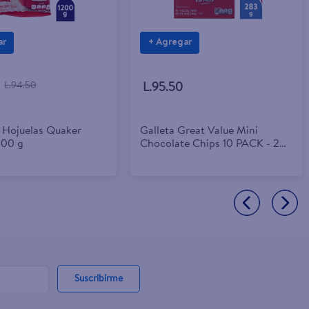
ar
+ Agregar
L.94.50
L.95.50
 Hojuelas Quaker
Galleta Great Value Mini
200 g
Chocolate Chips 10 PACK - 283
g
Suscribirme