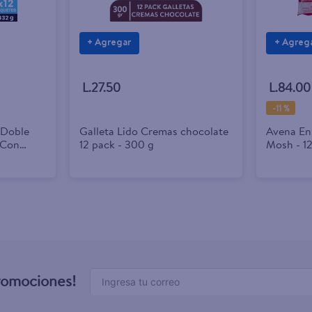
+ Agregar
+ Agreg
L.27.50
L.84.00
-
11 %
 Doble
Galleta Lido Cremas chocolate
Avena En
 Con
12 pack - 300 g
Mosh - 1
a - 432g
promociones!