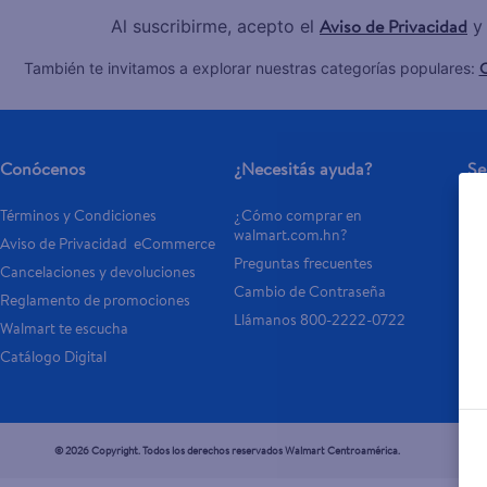
Aviso de Privacidad
Al suscribirme, acepto el
y
C
También te invitamos a explorar nuestras categorías populares:
Conócenos
¿Necesitás ayuda?
Se
Términos y Condiciones
¿Cómo comprar en 
Tar
walmart.com.hn?
Aviso de Privacidad  eCommerce 
Otr
Preguntas frecuentes
Cancelaciones y devoluciones
- 
Cambio de Contraseña
Reglamento de promociones
- P
Llámanos 800-2222-0722
Walmart te escucha
Catálogo Digital
© 2026 Copyright. Todos los derechos reservados Walmart Centroamérica.