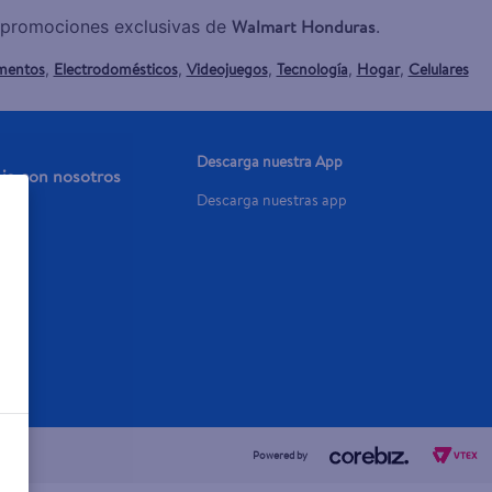
Walmart Honduras
y promociones exclusivas de
.
mentos
Electrodomésticos
Videojuegos
Tecnología
Hogar
Celulares
,
,
,
,
,
Descarga nuestra App
aja con nosotros
Descarga nuestras app
a Ya
Powered by