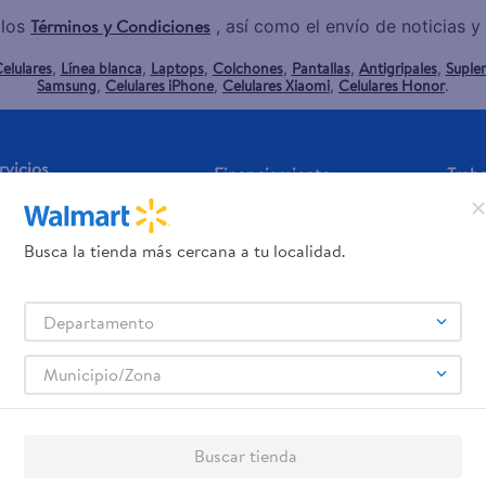
Términos y Condiciones
 los
, así como el envío de noticias 
elulares
Línea blanca
Laptops
Colchones
Pantallas
Antigripales
Suple
,
,
,
,
,
,
Samsung
Celulares iPhone
Celulares Xiaomi
Celulares Honor
,
,
,
.
rvicios
Financiamiento
Trab
jeta de regalo
Tarjeta de Crédito
Aplic
os servicios:
Busca la tienda más cercana a tu localidad.
Remesas
agos de servicios
Departamento
Municipio/Zona
Buscar tienda