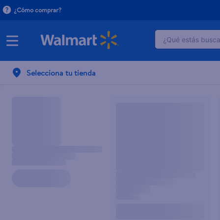
¿Cómo comprar?
¿Qué estás buscan
TÉRMINOS M
Selecciona tu tienda
1
.
crema do
2
.
herbal es
3
.
dove uv
4
.
ego
5
.
serums co
6
.
gillette v
7
.
dove
8
.
goodyear
9
.
pañales