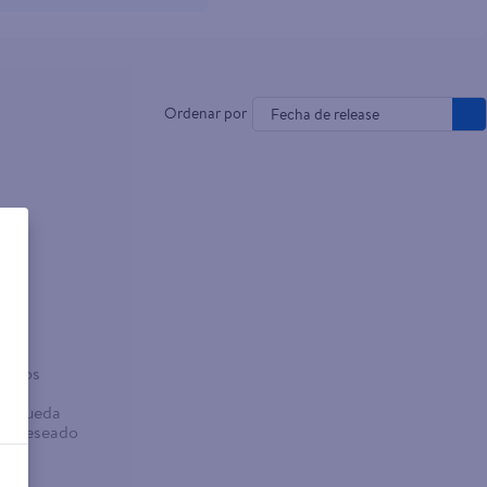
Fecha de release
o
sados
abra
búsqueda
no deseado