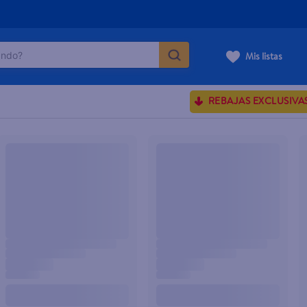
do?
Mis listas
ÁS BUSCADOS
REBAJAS EXCLUSIVA
ve serum
sences
rporales dove
enus