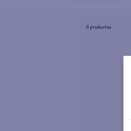
10
.
aceite
0
productos