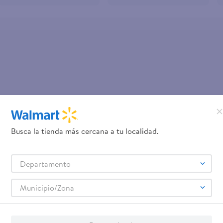
OOPS!
No se encontró ningún product
Busca la tienda más cercana a tu localidad.
¿Qué debo hacer?
Departamento
Comprueba los términos ingre
Intenta utilizar una sola pal
Municipio/Zona
Utiliza términos genéricos en la 
Intenta buscar sinónimos del térmi