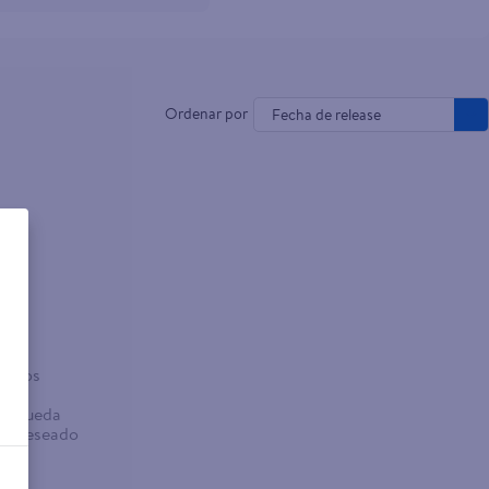
Fecha de release
o
sados
abra
búsqueda
no deseado