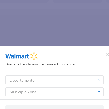
teño
OOPS!
No se encontró ningún product
Busca la tienda más cercana a tu localidad.
¿Qué debo hacer?
Departamento
Comprueba los términos ingre
Intenta utilizar una sola pal
Municipio/Zona
Utiliza términos genéricos en la 
Intenta buscar sinónimos del térmi