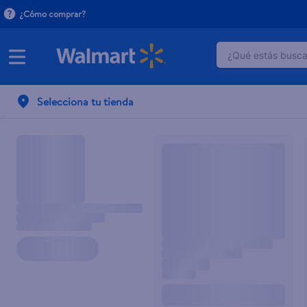
¿Cómo comprar?
¿Qué estás buscan
TÉRMINOS M
Selecciona tu tienda
1
.
dove uv
2
.
herbal es
3
.
ego
4
.
serums co
5
.
gillette v
6
.
dove
7
.
pañales
8
.
aceite
9
.
goodyear