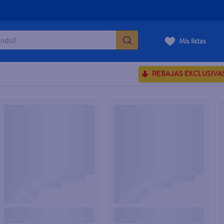
do?
Mis listas
ÁS BUSCADOS
REBAJAS EXCLUSIVA
sences
rporales dove
enus