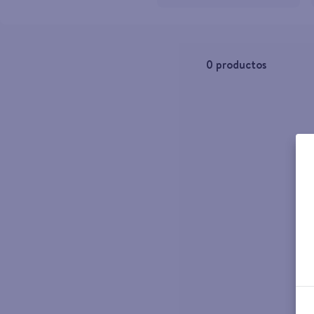
10
.
pollo nor
0
productos