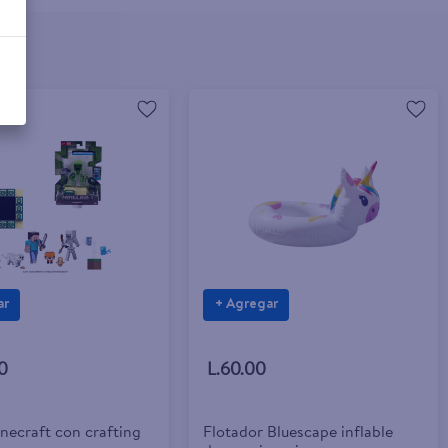
ar
+ Agregar
0
L.60.00
necraft con crafting
Flotador Bluescape inflable