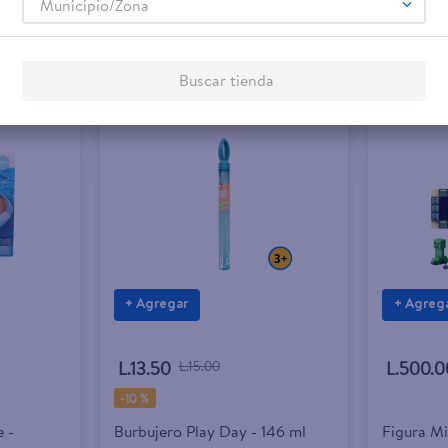
Municipio/Zona
Buscar tienda
+ Agregar
+ Agreg
L.13.50
L.15.00
L.500.0
-
10 %
e -
Burbujero Play Day - 146 ml
Figura Mi