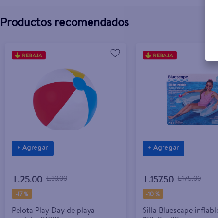
Productos recomendados
+ Agregar
+ Agregar
L.25.00
L.30.00
L.157.50
L.175.00
-
17 %
-
10 %
Pelota Play Day de playa
Silla Bluescape inflabl