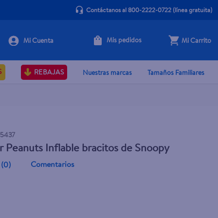
Contáctanos al 800-2222-0722
(línea gratuita)
Mis pedidos
Mi Carrito
Agotado
S
REBAJAS
Nuestras marcas
Tamaños Familiares
5437
r Peanuts Inflable bracitos de Snoopy
Comentarios
(
0
)