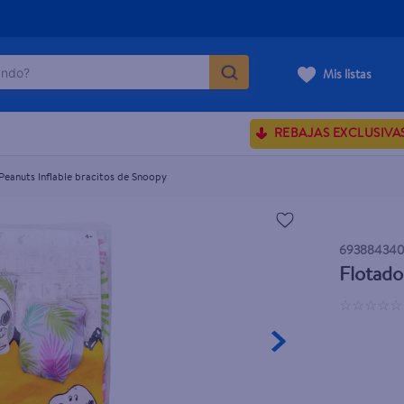
do?
Mis listas
ÁS BUSCADOS
REBAJAS EXCLUSIVA
sences
Peanuts Inflable bracitos de Snoopy
ve serum
693884340
enus
Flotado
rporales dove
☆
☆
☆
☆
☆
nte dove